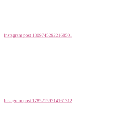
posts will not be retrieved.
There may be an issue with the Instagram Access Token that you are
using. Your server might also be unable to connect to Instagram at
this time.
Auszeichnungen
Mitgliedschaften
Neueste Beiträge
Wenn Babys zahnen – Anzeichen, Beissringe und mehr