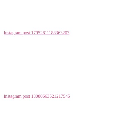
There may be an issue with the Instagram Access Token that you are
using. Your server might also be unable to connect to Instagram at
this time.
© 2018 - All Rights Reserved.
Diese Website benutzt Cookies. Wenn du die Website weiter nutzt,
gehen wir von deinem Einverständnis aus.
In
Ordnung
Datenschutzerklärung