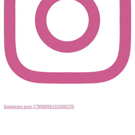
Instagram post 17898896161600259
Instagram post 17952611188363203