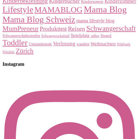
Instagram post 17898221317529502
Instagram post 18097452922168501