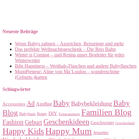
Instagram post 17898896161600259
Instagram post 17952611188363203
Instagram post 18080663521217545
Instagram post 17889819829612574