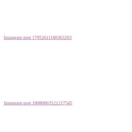
Instagram post 18080663521217545
Instagram post 17889819829612574
Instagram post 17898221317529502
Instagram post 18097452922168501