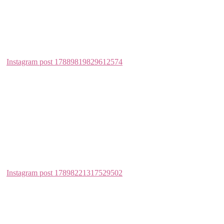
Instagram post 17852159714161312
Instagram post 17883200305671383
Instagram post 18140872123067927
This error message is only visible to WordPress admins
Error: API requests are being delayed for this account. New